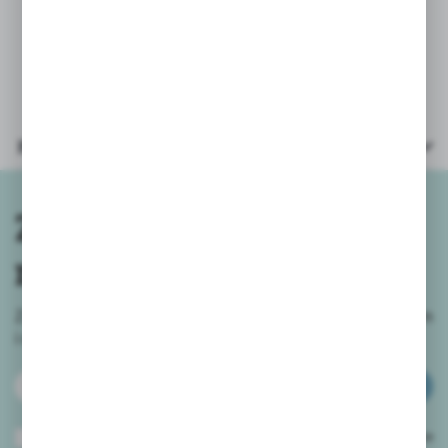
Parametry
Zapisz się do
newslettera
Zapisz się do newslettera na naszym sklepie internetowym
i
otrzymuj informacje o nowościach i promocjach.
ZAPISZ SIĘ
Wyrażam zgodę na otrzymywanie drogą elektroniczną na wskazany przeze