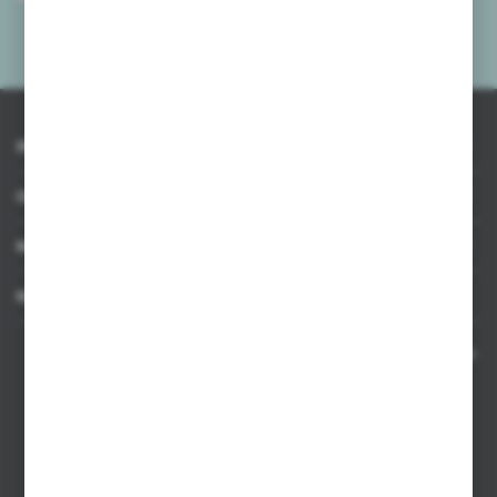
mnie adres e-mail informacji dotyczących usług świadczonych przez
Administratora. Zgoda może zostać cofnięta w każdym czasie.
Polityka
prywatności
*
INFORMACJE
OBSŁUGA KLIENTA
MOJE KONTO
MASZ PYTANIE
Kontakt telefoniczny 8:00-17:00 w dni robocze oraz 8:00-14:00
w soboty
Dział sprzedaży internetowej
+48 533 677 055
Dział sprzedaży stacjonarnej