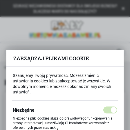
SZUKASZ NIEZAWODNEGO DOSTAWCY DLA SWOJEGO BIZNESU?
USTAWIENIA REGIONALNE
DLACZEGO WARTO DO NAS DOŁĄCZYĆ?
Lokalizacja
Polska
Język
polski
ZARZĄDZAJ PLIKAMI COOKIE
Waluta
trona główna
Produkty
Puzzle 1000 Rio de Janeiro
Polski złoty (PLN)
Szanujemy Twoją prywatność. Możesz zmienić
Puzzle 1000 Rio de Janeiro
ustawienia cookies lub zaakceptować je wszystkie. W
dowolnym momencie możesz dokonać zmiany swoich
ZAPISZ
ustawień.
Niezbędne
Niezbędne pliki cookies służą do prawidłowego funkcjonowania
strony internetowej i umożliwiają Ci komfortowe korzystanie z
oferowanych przez nas usług.