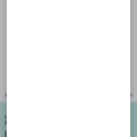
ekologicznych.
Wiek: 10+
Wymiary opakowania: 26,5x4,5x40 cm
Parametry
Zapisz się do
newslettera