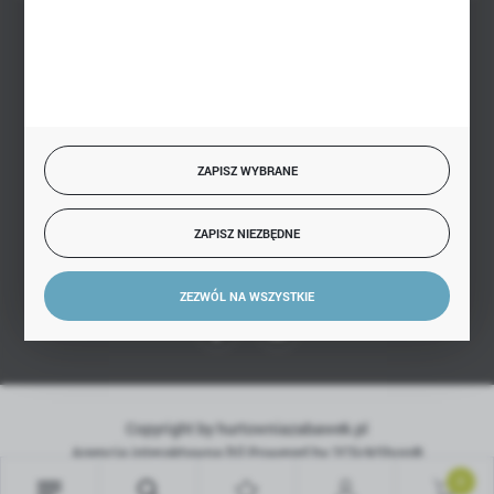
BEZPIECZNE PŁATNOŚCI
SZYBKA DOSTAWA
ZAPISZ WYBRANE
ZAPISZ NIEZBĘDNE
DOŁĄCZ DO NAS
ZEZWÓL NA WSZYSTKIE
Copyright by hurtowniazabawek.pl
Agencja interaktywna
[ti]
Powered by
2ClickShop®
0