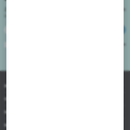
Zapisz się do newslettera na naszym sklepie internetowym
i
otrzymuj informacje o nowościach i promocjach.
ZAPISZ SIĘ
Wyrażam zgodę na otrzymywanie drogą elektroniczną na wskazany przeze
mnie adres e-mail informacji dotyczących usług świadczonych przez
Administratora. Zgoda może zostać cofnięta w każdym czasie.
Polityka
prywatności
*
INFORMACJE
OBSŁUGA KLIENTA
MOJE KONTO
MASZ PYTANIE