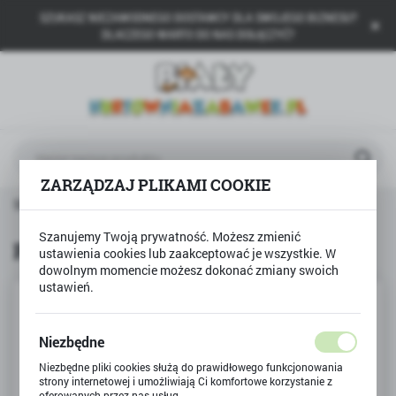
SZUKASZ NIEZAWODNEGO DOSTAWCY DLA SWOJEGO BIZNESU?
USTAWIENIA REGIONALNE
DLACZEGO WARTO DO NAS DOŁĄCZYĆ?
Lokalizacja
Polska
Język
polski
ZARZĄDZAJ PLIKAMI COOKIE
Waluta
Strona główna
Produkty
PUZZLE 500 Taj Mahal
Polski złoty (PLN)
Szanujemy Twoją prywatność. Możesz zmienić
PUZZLE 500 Taj Mahal
ustawienia cookies lub zaakceptować je wszystkie. W
dowolnym momencie możesz dokonać zmiany swoich
ZAPISZ
ustawień.
Niezbędne
Niezbędne pliki cookies służą do prawidłowego funkcjonowania
strony internetowej i umożliwiają Ci komfortowe korzystanie z
oferowanych przez nas usług.