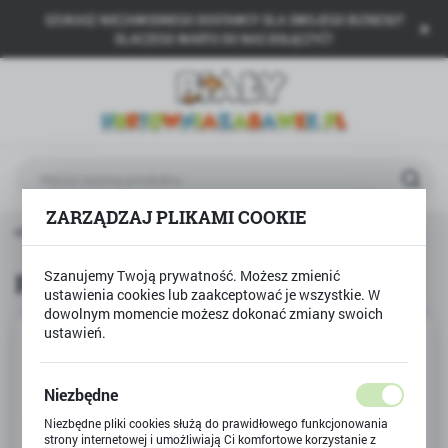
SZUKASZ NIEZAWODNEGO DOSTAWCY DLA SWOJEGO BIZNESU?
USTAWIENIA REGIONALNE
DLACZEGO WARTO DO NAS DOŁĄCZYĆ?
Lokalizacja
Polska
Język
polski
ZARZĄDZAJ PLIKAMI COOKIE
Waluta
trona główna
Produkty
Puzzle 100 WESOŁE LAMY
Polski złoty (PLN)
Szanujemy Twoją prywatność. Możesz zmienić
Puzzle 100 WESOŁE LAMY
ustawienia cookies lub zaakceptować je wszystkie. W
ZAPISZ
dowolnym momencie możesz dokonać zmiany swoich
ustawień.
Niezbędne
Niezbędne pliki cookies służą do prawidłowego funkcjonowania
strony internetowej i umożliwiają Ci komfortowe korzystanie z