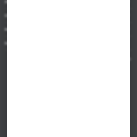
INFORMACJE
OBSŁUGA KLIENTA
MOJE KONTO
MASZ PYTANIE
Kontakt telefoniczny 8:00-17:00 w dni robocze oraz 8:00-14:00
w soboty
Dział sprzedaży internetowej
+48 533 677 055
Dział sprzedaży stacjonarnej
+48 745 57 35
Zakupy hurtowe
+48 793 612 067
sklep@hurtowniazabawek.pl