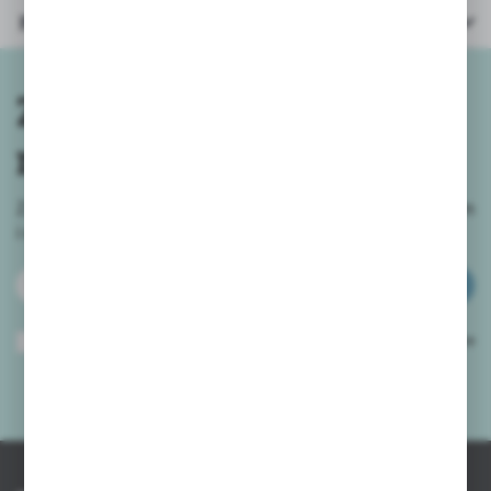
Parametry
Zapisz się do
newslettera
Zapisz się do newslettera na naszym sklepie internetowym
i
otrzymuj informacje o nowościach i promocjach.
ZAPISZ SIĘ
Wyrażam zgodę na otrzymywanie drogą elektroniczną na wskazany przeze
mnie adres e-mail informacji dotyczących usług świadczonych przez
Administratora. Zgoda może zostać cofnięta w każdym czasie.
Polityka
prywatności
*