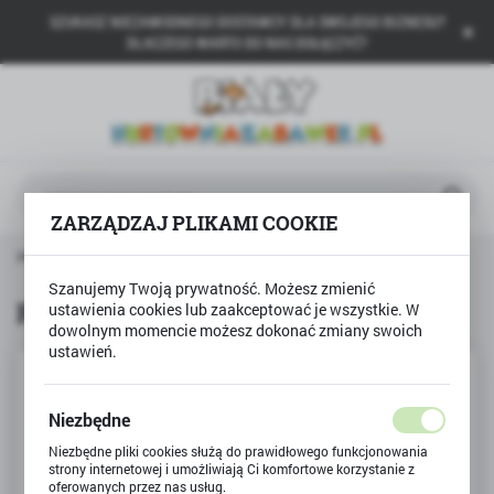
SZUKASZ NIEZAWODNEGO DOSTAWCY DLA SWOJEGO BIZNESU?
USTAWIENIA REGIONALNE
DLACZEGO WARTO DO NAS DOŁĄCZYĆ?
Lokalizacja
Polska
Język
polski
ZARZĄDZAJ PLIKAMI COOKIE
Waluta
Strona główna
Produkty
PUZZLE 1500 Urok Paryża
Polski złoty (PLN)
Szanujemy Twoją prywatność. Możesz zmienić
PUZZLE 1500 Urok Paryża
ustawienia cookies lub zaakceptować je wszystkie. W
dowolnym momencie możesz dokonać zmiany swoich
ZAPISZ
ustawień.
Niezbędne
Niezbędne pliki cookies służą do prawidłowego funkcjonowania
strony internetowej i umożliwiają Ci komfortowe korzystanie z
oferowanych przez nas usług.