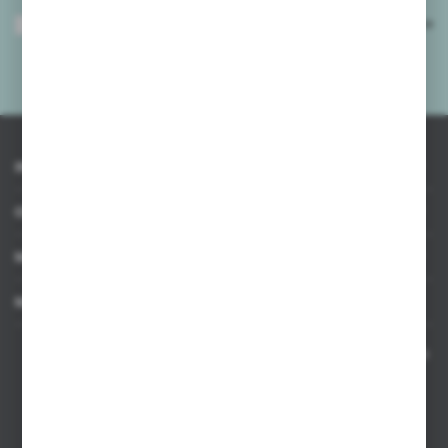
Wyrażam zgodę na otrzymywanie drogą elektroniczną na wskazany przeze
mnie adres e-mail informacji dotyczących usług świadczonych przez
Administratora. Zgoda może zostać cofnięta w każdym czasie.
Polityka
prywatności
*
INFORMACJE
OBSŁUGA KLIENTA
MOJE KONTO
MASZ PYTANIE
Kontakt telefoniczny 8:00-17:00 w dni robocze oraz 8:00-14:00
w soboty
Dział sprzedaży internetowej
+48 533 677 055