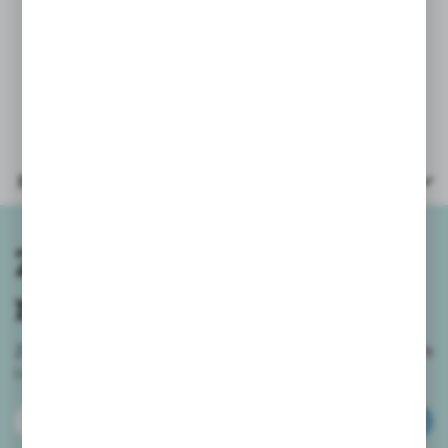
Zapakowane w estetyczne i kolorowe
pudełko o wymiarach 40x27x6cm.
Parametry
Zapisz się do
newslettera
Zapisz się do newslettera na naszym sklepie internetowym
i
otrzymuj informacje o nowościach i promocjach.
ZAPISZ SIĘ