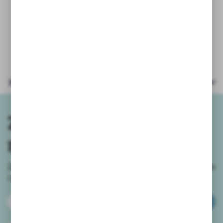
życia,
* obrazkowa instrukcja, która ułatwi
składanie, krok po kroku.
Parametry
Zapisz się do
newslettera
Zapisz się do newslettera na naszym sklepie internetowym
i
otrzymuj informacje o nowościach i promocjach.
ZAPISZ SIĘ