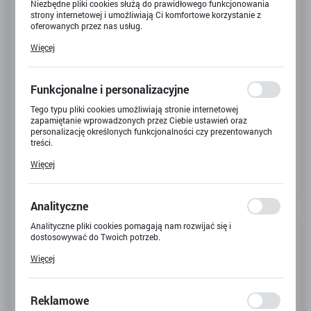
Niezbędne pliki cookies służą do prawidłowego funkcjonowania
strony internetowej i umożliwiają Ci komfortowe korzystanie z
oferowanych przez nas usług.
Pliki cookies odpowiadają na podejmowane przez Ciebie działania
Więcej
w celu m.in. dostosowania Twoich ustawień preferencji
prywatności, logowania czy wypełniania formularzy. Dzięki plikom
cookies strona, z której korzystasz, może działać bez zakłóceń.
Funkcjonalne i personalizacyjne
Tego typu pliki cookies umożliwiają stronie internetowej
zapamiętanie wprowadzonych przez Ciebie ustawień oraz
personalizację określonych funkcjonalności czy prezentowanych
treści.
Dzięki tym plikom cookies możemy zapewnić Ci większy komfort
Więcej
korzystania z funkcjonalności naszej strony poprzez dopasowanie
jej do Twoich indywidualnych preferencji. Wyrażenie zgody na
funkcjonalne i personalizacyjne pliki cookies gwarantuje
dostępność większej ilości funkcji na stronie.
Analityczne
Analityczne pliki cookies pomagają nam rozwijać się i
Kod produktu:
X-1650
dostosowywać do Twoich potrzeb.
Cookies analityczne pozwalają na uzyskanie informacji w zakresie
Kod EAN:
5907773996668
Więcej
wykorzystywania witryny internetowej, miejsca oraz częstotliwości,
z jaką odwiedzane są nasze serwisy www. Dane pozwalają nam na
Niedostępny
ocenę naszych serwisów internetowych pod względem ich
popularności wśród użytkowników. Zgromadzone informacje są
Reklamowe
przetwarzane w formie zanonimizowanej. Wyrażenie zgody na