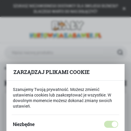
SZUKASZ NIEZAWODNEGO DOSTAWCY DLA SWOJEGO BIZNESU?
USTAWIENIA REGIONALNE
DLACZEGO WARTO DO NAS DOŁĄCZYĆ?
Lokalizacja
Polska
Język
polski
Waluta
ówna
Produkty
KLOCKI SLUBAN SALON PIEKNOŚCI
Polski złoty (PLN)
ZARZĄDZAJ PLIKAMI COOKIE
KLOCKI SLUBAN SALON PIEKNOŚCI
Szanujemy Twoją prywatność. Możesz zmienić
ZAPISZ
ustawienia cookies lub zaakceptować je wszystkie. W
dowolnym momencie możesz dokonać zmiany swoich
ustawień.
Niezbędne