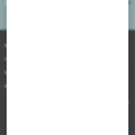
Wyrażam zgodę na otrzymywanie drogą elektroniczną na wskazany przeze
mnie adres e-mail informacji dotyczących usług świadczonych przez
Administratora. Zgoda może zostać cofnięta w każdym czasie.
Polityka
prywatności
*
INFORMACJE
OBSŁUGA KLIENTA
MOJE KONTO
MASZ PYTANIE
Kontakt telefoniczny 8:00-17:00 w dni robocze oraz 8:00-14:00
w soboty
Dział sprzedaży internetowej
+48 533 677 055