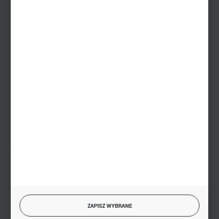
Dział sprzedaży stacjonarnej
+48 745 57 35
Zakupy hurtowe
+48 793 612 067
sklep@hurtowniazabawek.pl
PHU BIAŁY
Białystok, ul. Handlowa 13
FORMULARZ KONTAKTOWY
BEZPIECZNE PŁATNOŚCI
ZAPISZ WYBRANE
SZYBKA DOSTAWA