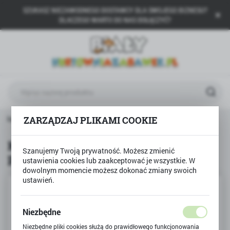
SZUKASZ NIEZAWODNEGO DOSTAWCY DLA SWOJEGO BIZNESU?
USTAWIENIA REGIONALNE
DLACZEGO WARTO DO NAS DOŁĄCZYĆ?
Lokalizacja
Polska
Język
polski
Waluta
Klocki Sluban samochód z przyczepą SŁONECZNY PATROL
ZARZĄDZAJ PLIKAMI COOKIE
Polski złoty (PLN)
Klocki Sluban samochód z
Szanujemy Twoją prywatność. Możesz zmienić
przyczepą SŁONECZNY PATROL
ZAPISZ
ustawienia cookies lub zaakceptować je wszystkie. W
dowolnym momencie możesz dokonać zmiany swoich
ustawień.
Niezbędne
Niezbędne pliki cookies służą do prawidłowego funkcjonowania