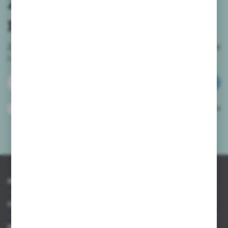
Zapisz się do
newslettera
Zapisz się do newslettera na naszym sklepie internetowym
i
otrzymuj informacje o nowościach i promocjach.
ZAPISZ SIĘ
Wyrażam zgodę na otrzymywanie drogą elektroniczną na wskazany przeze
mnie adres e-mail informacji dotyczących usług świadczonych przez
Administratora. Zgoda może zostać cofnięta w każdym czasie.
Polityka
prywatności
*
INFORMACJE
OBSŁUGA KLIENTA
MOJE KONTO