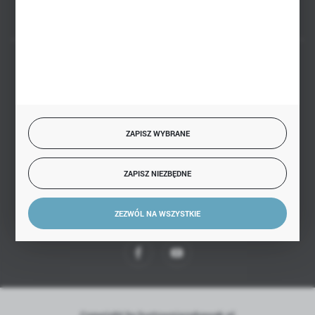
BEZPIECZNE PŁATNOŚCI
ZAPISZ WYBRANE
SZYBKA DOSTAWA
ZAPISZ NIEZBĘDNE
ZEZWÓL NA WSZYSTKIE
DOŁĄCZ DO NAS