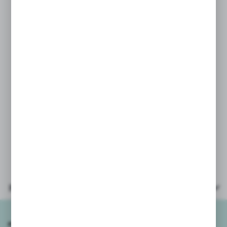
SPECYFIKACJA:
* ilość elementów: 172szt,
* figurki: 3szt w tym piesek
* wielkość pudełka 26x19x4,5cm,
* polecane dla dzieci powyżej 6 roku
życia,
* obrazkowa instrukcja, która ułatwi
składanie, krok po kroku.
Parametry