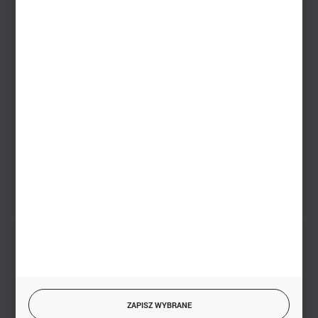
Dział sprzedaży stacjonarnej
+48 745 57 35
Zakupy hurtowe
+48 793 612 067
sklep@hurtowniazabawek.pl
PHU BIAŁY
Białystok, ul. Handlowa 13
FORMULARZ KONTAKTOWY
BEZPIECZNE PŁATNOŚCI
ZAPISZ WYBRANE