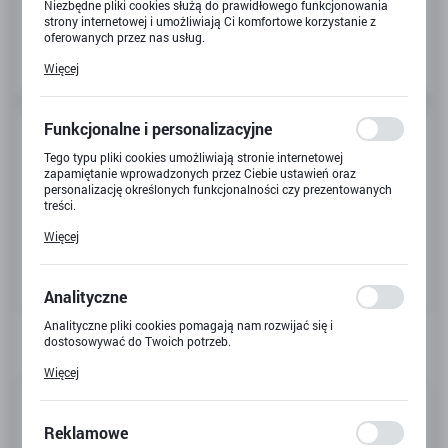
Niezbędne pliki cookies służą do prawidłowego funkcjonowania
strony internetowej i umożliwiają Ci komfortowe korzystanie z
oferowanych przez nas usług.
Pliki cookies odpowiadają na podejmowane przez Ciebie działania
Więcej
w celu m.in. dostosowania Twoich ustawień preferencji
prywatności, logowania czy wypełniania formularzy. Dzięki plikom
cookies strona, z której korzystasz, może działać bez zakłóceń.
Funkcjonalne i personalizacyjne
Tego typu pliki cookies umożliwiają stronie internetowej
zapamiętanie wprowadzonych przez Ciebie ustawień oraz
personalizację określonych funkcjonalności czy prezentowanych
treści.
Dzięki tym plikom cookies możemy zapewnić Ci większy komfort
Więcej
korzystania z funkcjonalności naszej strony poprzez dopasowanie
jej do Twoich indywidualnych preferencji. Wyrażenie zgody na
funkcjonalne i personalizacyjne pliki cookies gwarantuje
dostępność większej ilości funkcji na stronie.
Analityczne
Analityczne pliki cookies pomagają nam rozwijać się i
dostosowywać do Twoich potrzeb.
Cookies analityczne pozwalają na uzyskanie informacji w zakresie
Więcej
wykorzystywania witryny internetowej, miejsca oraz częstotliwości,
z jaką odwiedzane są nasze serwisy www. Dane pozwalają nam na
Kod produktu:
X-2026
ocenę naszych serwisów internetowych pod względem ich
popularności wśród użytkowników. Zgromadzone informacje są
Reklamowe
Kod EAN:
5907773988274
przetwarzane w formie zanonimizowanej. Wyrażenie zgody na