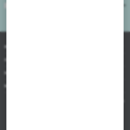
Wyrażam zgodę na otrzymywanie drogą elektroniczną na wskazany przeze
mnie adres e-mail informacji dotyczących usług świadczonych przez
Administratora. Zgoda może zostać cofnięta w każdym czasie.
Polityka
prywatności
*
INFORMACJE
OBSŁUGA KLIENTA
MOJE KONTO
MASZ PYTANIE
Kontakt telefoniczny 8:00-17:00 w dni robocze oraz 8:00-14:00
w soboty
Dział sprzedaży internetowej
+48 533 677 055