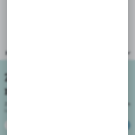
* obrazkowa instrukcja, która ułatwi
składanie, krok po kroku.
Parametry
Zapisz się do
newslettera
Zapisz się do newslettera na naszym sklepie internetowym
i
otrzymuj informacje o nowościach i promocjach.
ZAPISZ SIĘ