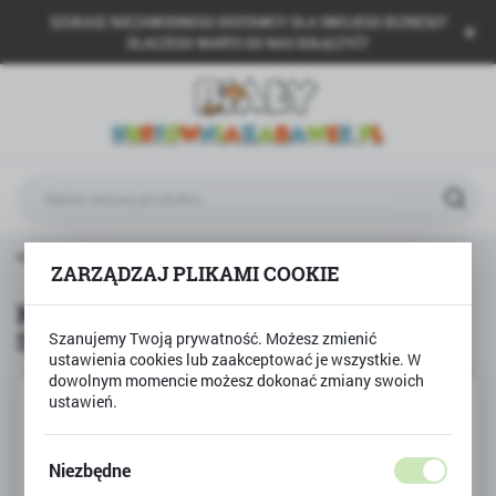
SZUKASZ NIEZAWODNEGO DOSTAWCY DLA SWOJEGO BIZNESU?
USTAWIENIA REGIONALNE
DLACZEGO WARTO DO NAS DOŁĄCZYĆ?
Lokalizacja
Polska
Język
polski
Waluta
Produkty
Klocki Sluban STRAŻ POŻARNA SAMOCHDÓ
Polski złoty (PLN)
ZARZĄDZAJ PLIKAMI COOKIE
Klocki Sluban STRAŻ POŻARNA
SAMOCHDÓ
Szanujemy Twoją prywatność. Możesz zmienić
ZAPISZ
ustawienia cookies lub zaakceptować je wszystkie. W
dowolnym momencie możesz dokonać zmiany swoich
ustawień.
Niezbędne