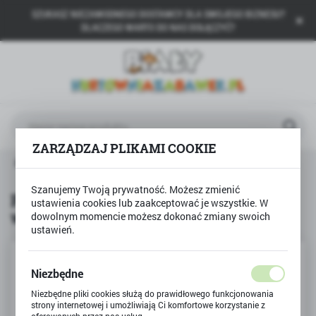
SZUKASZ NIEZAWODNEGO DOSTAWCY DLA SWOJEGO BIZNESU?
USTAWIENIA REGIONALNE
DLACZEGO WARTO DO NAS DOŁĄCZYĆ?
Lokalizacja
Polska
Język
polski
ZARZĄDZAJ PLIKAMI COOKIE
Waluta
Produkty
Puzzle 30 ŚWINKA PEPPA Leśna wyprawa
Polski złoty (PLN)
Szanujemy Twoją prywatność. Możesz zmienić
Puzzle 30 ŚWINKA PEPPA Leśna
ustawienia cookies lub zaakceptować je wszystkie. W
wyprawa
dowolnym momencie możesz dokonać zmiany swoich
ZAPISZ
ustawień.
Niezbędne
Niezbędne pliki cookies służą do prawidłowego funkcjonowania
strony internetowej i umożliwiają Ci komfortowe korzystanie z