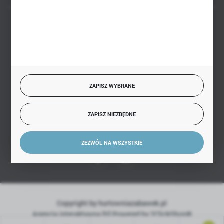
BEZPIECZNE PŁATNOŚCI
SZYBKA DOSTAWA
ZAPISZ WYBRANE
ZAPISZ NIEZBĘDNE
DOŁĄCZ DO NAS
ZEZWÓL NA WSZYSTKIE
Copyright by hurtowniazabawek.pl
Agencja interaktywna
[ti]
Powered by
2ClickShop®