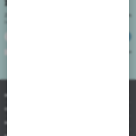
newslettera
Zapisz się do newslettera na naszym sklepie internetowym
i
otrzymuj informacje o nowościach i promocjach.
ZAPISZ SIĘ
Wyrażam zgodę na otrzymywanie drogą elektroniczną na wskazany przeze
mnie adres e-mail informacji dotyczących usług świadczonych przez
Administratora. Zgoda może zostać cofnięta w każdym czasie.
Polityka
prywatności
*
INFORMACJE
OBSŁUGA KLIENTA
MOJE KONTO