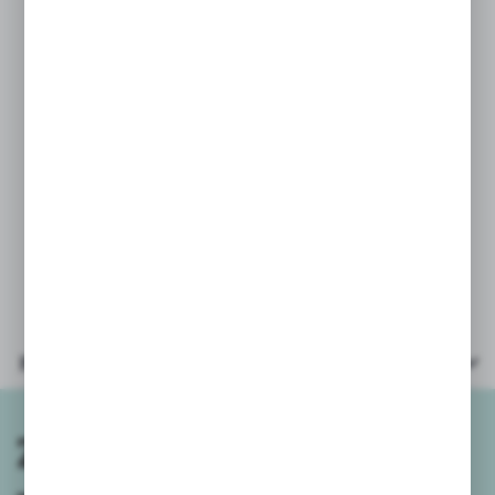
Puzzle zostały wyprodukowane
w Polsce, a do produkcji zostały użyte
ekologiczne materiały.
PARAMETRY:
* Wymiary obrazka: 27x20cm.
* Wiek: 3+
* Wymiary opakowania 21x14x4cm
Parametry
Zapisz się do