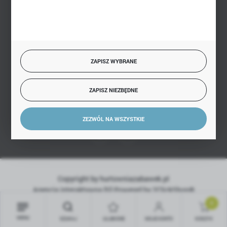
SZYBKA DOSTAWA
ZAPISZ WYBRANE
ZAPISZ NIEZBĘDNE
DOŁĄCZ DO NAS
ZEZWÓL NA WSZYSTKIE
Copyright by hurtowniazabawek.pl
Agencja interaktywna
[ti]
Powered by
2ClickShop®
0
MENU
SZUKAJ
ULUBIONE
MOJE KONTO
KOSZYK