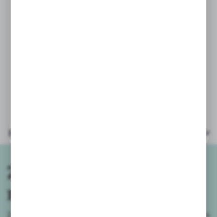
Wiek: 3+
Wymiary opakowania: 27x6x40 cm
Parametry
Zapisz się do
newslettera
Zapisz się do newslettera na naszym sklepie internetowym