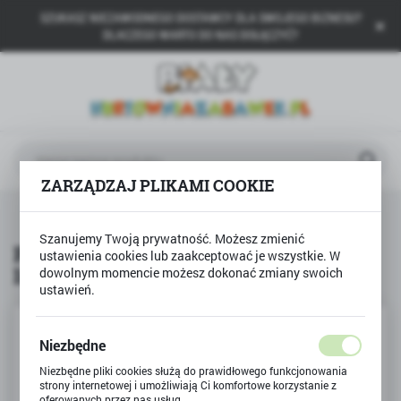
SZUKASZ NIEZAWODNEGO DOSTAWCY DLA SWOJEGO BIZNESU?
USTAWIENIA REGIONALNE
DLACZEGO WARTO DO NAS DOŁĄCZYĆ?
Lokalizacja
Polska
Język
polski
ZARZĄDZAJ PLIKAMI COOKIE
Waluta
Produkty
Puzzle 2000 Wodospad Haifoss, Islandia
Polski złoty (PLN)
Szanujemy Twoją prywatność. Możesz zmienić
Puzzle 2000 Wodospad Haifoss,
ustawienia cookies lub zaakceptować je wszystkie. W
Islandia
dowolnym momencie możesz dokonać zmiany swoich
ZAPISZ
ustawień.
Niezbędne
Niezbędne pliki cookies służą do prawidłowego funkcjonowania
strony internetowej i umożliwiają Ci komfortowe korzystanie z
oferowanych przez nas usług.