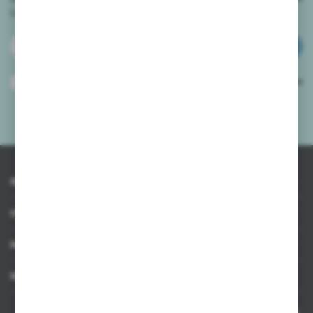
i
otrzymuj informacje o nowościach i promocjach.
ZAPISZ SIĘ
Wyrażam zgodę na otrzymywanie drogą elektroniczną na wskazany przeze
mnie adres e-mail informacji dotyczących usług świadczonych przez
Administratora. Zgoda może zostać cofnięta w każdym czasie.
Polityka
prywatności
*
INFORMACJE
OBSŁUGA KLIENTA
MOJE KONTO
MASZ PYTANIE
Kontakt telefoniczny 8:00-17:00 w dni robocze oraz 8:00-14:00