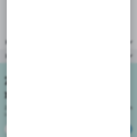
* wymiary opakowania: 37x29,5x6 cm
* rozmiar kafelka: 10x10 cm
Parametry
Inne z kategorii
Zapisz się do
newslettera
Zapisz się do newslettera na naszym sklepie internetowym
i
otrzymuj informacje o nowościach i promocjach.
ZAPISZ SIĘ