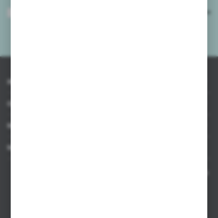
Wyrażam zgodę na otrzymywanie drogą elektroniczną na wskazany przeze
mnie adres e-mail informacji dotyczących usług świadczonych przez
Administratora. Zgoda może zostać cofnięta w każdym czasie.
Polityka
prywatności
*
INFORMACJE
OBSŁUGA KLIENTA
MOJE KONTO
MASZ PYTANIE
Kontakt telefoniczny 8:00-17:00 w dni robocze oraz 8:00-14:00
w soboty
Dział sprzedaży internetowej
+48 533 677 055