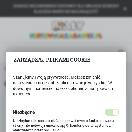
SZUKASZ NIEZAWODNEGO DOSTAWCY DLA SWOJEGO BIZNESU?
USTAWIENIA REGIONALNE
DLACZEGO WARTO DO NAS DOŁĄCZYĆ?
Lokalizacja
Polska
Język
polski
ZARZĄDZAJ PLIKAMI COOKIE
Waluta
Strona główna
TREFL
Gra Memos Maxi Psi Patrol
Polski złoty (PLN)
Szanujemy Twoją prywatność. Możesz zmienić
Gra Memos Maxi Psi Patrol
ustawienia cookies lub zaakceptować je wszystkie. W
dowolnym momencie możesz dokonać zmiany swoich
ZAPISZ
ustawień.
Niezbędne
Niezbędne pliki cookies służą do prawidłowego funkcjonowania
strony internetowej i umożliwiają Ci komfortowe korzystanie z
oferowanych przez nas usług.