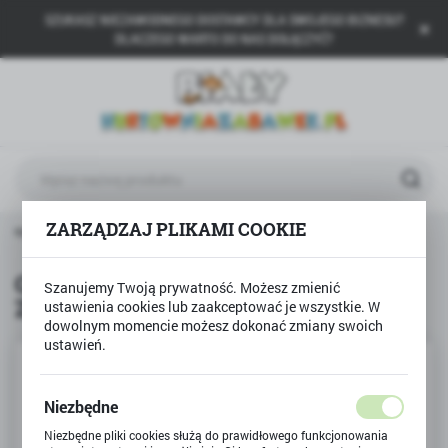
SZUKASZ NIEZAWODNEGO DOSTAWCY DLA SWOJEGO BIZNESU?
USTAWIENIA REGIONALNE
DLACZEGO WARTO DO NAS DOŁĄCZYĆ?
Lokalizacja
Polska
Język
polski
Waluta
ZARZĄDZAJ PLIKAMI COOKIE
łówna
TREFL
Gra planszowa Foki z Mroźnej Zatoki
Polski złoty (PLN)
Gra planszowa Foki z Mroźnej
Szanujemy Twoją prywatność. Możesz zmienić
Zatoki
ustawienia cookies lub zaakceptować je wszystkie. W
ZAPISZ
dowolnym momencie możesz dokonać zmiany swoich
ustawień.
Niezbędne
Niezbędne pliki cookies służą do prawidłowego funkcjonowania