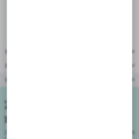
* wiek: 5+
* liczba graczy: 2-4
* dlugość rozgrywki: 20 min
Pliki do pobrania
Parametry
Inne z kategorii
Zapisz się do
newslettera
Zapisz się do newslettera na naszym sklepie internetowym
i
otrzymuj informacje o nowościach i promocjach.