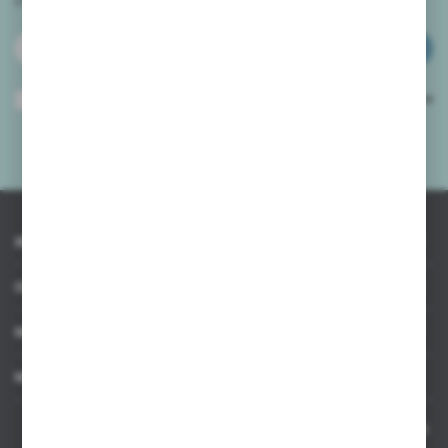
ZAPISZ SIĘ
Wyrażam zgodę na otrzymywanie drogą elektroniczną na wskazany przeze
mnie adres e-mail informacji dotyczących usług świadczonych przez
Administratora. Zgoda może zostać cofnięta w każdym czasie.
Polityka
prywatności
*
INFORMACJE
OBSŁUGA KLIENTA
MOJE KONTO
MASZ PYTANIE
Kontakt telefoniczny 8:00-17:00 w dni robocze oraz 8:00-14:00
w soboty