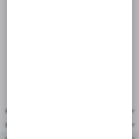
układanie.
Puzzle zostały wyprodukowane
w Polsce, a do produkcji zostały użyte
materiały ekologiczne.
PARAMETRY:
* obrazek wielkość 41x27,5 cm
* ilość elementów: 100
* opakowanie: kartonik 29x19,5x4 cm
* wiek: 3+ / rekomendowany 5+
Pliki do pobrania
Parametry
Inne z kategorii