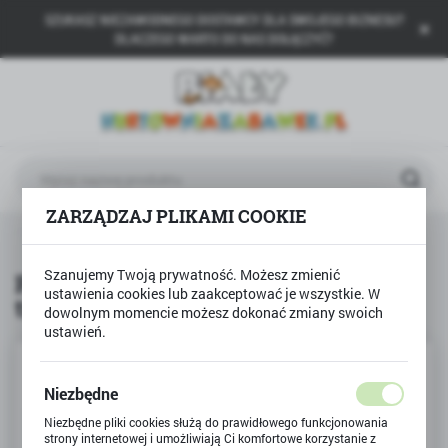
SZUKASZ NIEZAWODNEGO DOSTAWCY DLA SWOJEGO BIZNESU?
USTAWIENIA REGIONALNE
DLACZEGO WARTO DO NAS DOŁĄCZYĆ?
Lokalizacja
Polska
Język
polski
ZARZĄDZAJ PLIKAMI COOKIE
Waluta
TREFL
Puzzle 100 Diplodocus - Rodzina treflików
Polski złoty (PLN)
Szanujemy Twoją prywatność. Możesz zmienić
Puzzle 100 Diplodocus - Rodzina
ustawienia cookies lub zaakceptować je wszystkie. W
treflików
ZAPISZ
dowolnym momencie możesz dokonać zmiany swoich
ustawień.
Niezbędne
Niezbędne pliki cookies służą do prawidłowego funkcjonowania
strony internetowej i umożliwiają Ci komfortowe korzystanie z