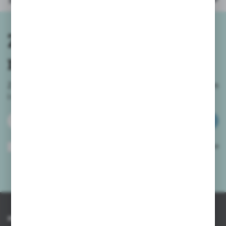
Zapisz się do
newslettera
Zapisz się do newslettera na naszym sklepie internetowym
i
otrzymuj informacje o nowościach i promocjach.
ZAPISZ SIĘ
Wyrażam zgodę na otrzymywanie drogą elektroniczną na wskazany przeze
mnie adres e-mail informacji dotyczących usług świadczonych przez
Administratora. Zgoda może zostać cofnięta w każdym czasie.
Polityka
prywatności
*
INFORMACJE