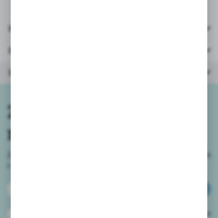
Pliki do pobrania
Parametry
Inne z kategorii
Zapisz się do
newslettera
Zapisz się do newslettera na naszym sklepie internetowym
i
otrzymuj informacje o nowościach i promocjach.
ZAPISZ SIĘ
Wyrażam zgodę na otrzymywanie drogą elektroniczną na wskazany przeze