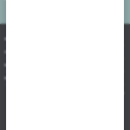
mnie adres e-mail informacji dotyczących usług świadczonych przez
Administratora. Zgoda może zostać cofnięta w każdym czasie.
Polityka
prywatności
*
INFORMACJE
OBSŁUGA KLIENTA
MOJE KONTO
MASZ PYTANIE
Kontakt telefoniczny 8:00-17:00 w dni robocze oraz 8:00-14:00
w soboty
Dział sprzedaży internetowej
+48 533 677 055
Dział sprzedaży stacjonarnej