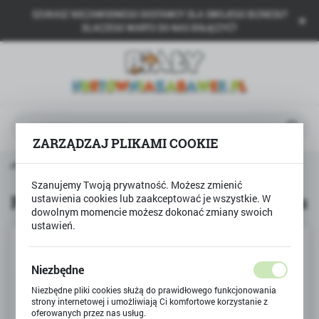
SZUKASZ NIEZAWODNEGO DOSTAWCY DLA SWOJEGO BIZNESU?
USTAWIENIA REGIONALNE
DLACZEGO WARTO DO NAS DOŁĄCZYĆ?
Lokalizacja
Polska
Język
polski
ZARZĄDZAJ PLIKAMI COOKIE
Waluta
łówna
TREFL
Puzzle 100 Przyjaźń w kocim domku
Polski złoty (PLN)
Szanujemy Twoją prywatność. Możesz zmienić
Puzzle 100 Przyjaźń w kocim domku
ustawienia cookies lub zaakceptować je wszystkie. W
dowolnym momencie możesz dokonać zmiany swoich
ZAPISZ
ustawień.
Niezbędne
Niezbędne pliki cookies służą do prawidłowego funkcjonowania
strony internetowej i umożliwiają Ci komfortowe korzystanie z
oferowanych przez nas usług.