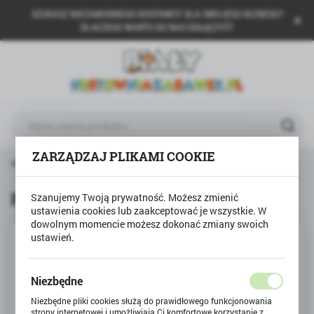
SZUKASZ NIEZAWODNEGO DOSTAWCY DLA SWOJEGO BIZNESU?
USTAWIENIA REGIONALNE
DLACZEGO WARTO DO NAS DOŁĄCZYĆ?
Lokalizacja
Polska
Język
polski
ZARZĄDZAJ PLIKAMI COOKIE
Waluta
rona główna
TREFL
Puzzle 3w1 Przygody Spidey'a
Polski złoty (PLN)
Puzzle 3w1 Przygody Spidey'a
Szanujemy Twoją prywatność. Możesz zmienić
ustawienia cookies lub zaakceptować je wszystkie. W
ZAPISZ
dowolnym momencie możesz dokonać zmiany swoich
ustawień.
Niezbędne
Niezbędne pliki cookies służą do prawidłowego funkcjonowania
strony internetowej i umożliwiają Ci komfortowe korzystanie z