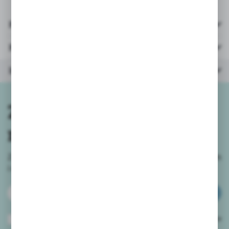
Pliki do pobrania
Parametry
Inne z kategorii
Zapisz się do
newslettera
Zapisz się do newslettera na naszym sklepie internetowym
i
otrzymuj informacje o nowościach i promocjach.
ZAPISZ SIĘ
Wyrażam zgodę na otrzymywanie drogą elektroniczną na wskazany przeze
mnie adres e-mail informacji dotyczących usług świadczonych przez