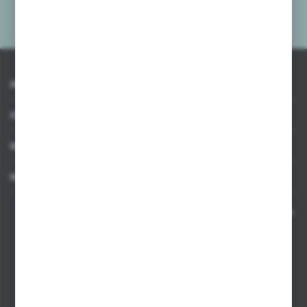
Administratora. Zgoda może zostać cofnięta w każdym czasie.
Polityka
prywatności
*
INFORMACJE
OBSŁUGA KLIENTA
MOJE KONTO
MASZ PYTANIE
Kontakt telefoniczny 8:00-17:00 w dni robocze oraz 8:00-14:00
w soboty
Dział sprzedaży internetowej
+48 533 677 055
Dział sprzedaży stacjonarnej
+48 745 57 35