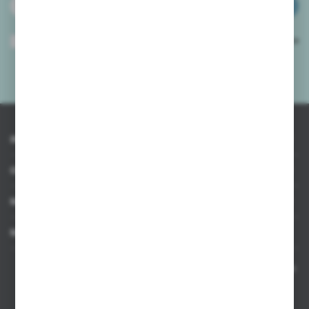
ZAPISZ SIĘ
Wyrażam zgodę na otrzymywanie drogą elektroniczną na wskazany przeze
mnie adres e-mail informacji dotyczących usług świadczonych przez
Administratora. Zgoda może zostać cofnięta w każdym czasie.
Polityka
prywatności
*
INFORMACJE
OBSŁUGA KLIENTA
MOJE KONTO
MASZ PYTANIE
Kontakt telefoniczny 8:00-17:00 w dni robocze oraz 8:00-14:00
w soboty
Dział sprzedaży internetowej