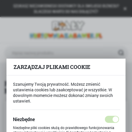
SZUKASZ NIEZAWODNEGO DOSTAWCY DLA SWOJEGO BIZNESU?
USTAWIENIA REGIONALNE
DLACZEGO WARTO DO NAS DOŁĄCZYĆ?
Lokalizacja
Polska
Język
polski
Waluta
ZARZĄDZAJ PLIKAMI COOKIE
TREFL
Puzzle 4w1 Zabawne zdarzenia Myszki Miki
Polski złoty (PLN)
Puzzle 4w1 Zabawne zdarzenia
Szanujemy Twoją prywatność. Możesz zmienić
Myszki Miki
ustawienia cookies lub zaakceptować je wszystkie. W
ZAPISZ
dowolnym momencie możesz dokonać zmiany swoich
ustawień.
Niezbędne
Niezbędne pliki cookies służą do prawidłowego funkcjonowania