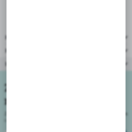
* opakowanie: kartonik
28x28x6
cm
* wiek: 4+
Pliki do pobrania
Parametry
Inne z kategorii
Zapisz się do
newslettera
Zapisz się do newslettera na naszym sklepie internetowym
i
otrzymuj informacje o nowościach i promocjach.