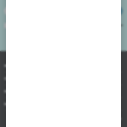
ZAPISZ SIĘ
Wyrażam zgodę na otrzymywanie drogą elektroniczną na wskazany przeze
mnie adres e-mail informacji dotyczących usług świadczonych przez
Administratora. Zgoda może zostać cofnięta w każdym czasie.
Polityka
prywatności
*
INFORMACJE
OBSŁUGA KLIENTA
MOJE KONTO
MASZ PYTANIE
Kontakt telefoniczny 8:00-17:00 w dni robocze oraz 8:00-14:00
w soboty