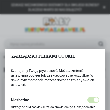
SZUKASZ NIEZAWODNEGO DOSTAWCY DLA SWOJEGO BIZNESU?
USTAWIENIA REGIONALNE
DLACZEGO WARTO DO NAS DOŁĄCZYĆ?
Lokalizacja
Polska
Język
polski
Waluta
ZARZĄDZAJ PLIKAMI COOKIE
łówna
TREFL
Puzzle 4w1 Życie w wiosce Smerfów
Polski złoty (PLN)
Puzzle 4w1 Życie w wiosce Smerfów
Szanujemy Twoją prywatność. Możesz zmienić
ustawienia cookies lub zaakceptować je wszystkie. W
ZAPISZ
dowolnym momencie możesz dokonać zmiany swoich
ustawień.
Niezbędne
Niezbędne pliki cookies służą do prawidłowego funkcjonowania