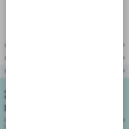
* łączna ilość elementów:
207
* opakowanie: kartonik
28x28x6
cm
* wiek: 4+
Pliki do pobrania
Parametry
Inne z kategorii
Zapisz się do
newslettera
Zapisz się do newslettera na naszym sklepie internetowym
i
otrzymuj informacje o nowościach i promocjach.